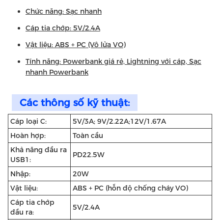
Chức năng: Sạc nhanh
Cáp tia chớp: 5V/2.4A
Vật liệu: ABS + PC (Vô lửa VO)
Tính năng: Powerbank giá rẻ, Lightning với cáp, Sạc
nhanh Powerbank
Các thông số kỹ thuật:
Cáp loại C:
5V/3A; 9V/2.22A;12V/1.67A
Hoàn hợp:
Toàn cầu
Khả năng đầu ra
PD22.5W
USB1:
Nhập:
20W
Vật liệu:
ABS + PC (hỗn độ chống cháy VO)
Cáp tia chớp
5V/2.4A
đầu ra: