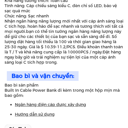
Khả năng tương thích: Toàn cầu
Tính năng: Cáp chiếu sáng kiểu C, đèn chỉ số LED, bảo vệ
sạc quá mức
Chức năng: Sạc nhanh
Nhận ngân hàng năng lượng mới nhất với cáp ánh sáng loại
C tích hợp, hoàn hảo để sạc nhanh và tương thích với tất cả
mọi người.bạn có thể tin tưởng ngân hàng năng lượng này
để giữ cho các thiết bị của bạn sạc và sẵn sàng để đi. Số
lượng đặt hàng tối thiểu là 100 và thời gian giao hàng là
25-30 ngày. Giá là $ 10.39-11.2/PCS. Điều khoản thanh toán
là T / T và khả năng cung cấp là 10000PCS / ngày.Đặt hàng
ngay bây giờ và trải nghiệm sự tiện lợi của một cáp ánh
sáng loại C tích hợp trong.
Bao bì và vận chuyển:
Bao bì sản phẩm
Built In Cable Power Bank đi kèm trong một hộp mịn mà
bao gồm:
Ngân hàng điện cáp được xây dựng
Hướng dẫn sử dụng