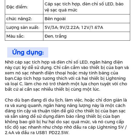
Cáp sạc tích hợp, đèn chỉ số LED, bảo
Đặc điểm:
vệ sạc quá mức
chức năng2:
Bên ngoài
Lượng sản xuất:
5V/3A; 9V/2.22A; 12V/1.67A
Màu sắc:
Đen, trắng
Ứng dụng:
Nhờ cáp sạc tích hợp và đèn chỉ số LED, ngân hàng điện
này cực kỳ dễ sử dụng. Chỉ cần cắm vào thiết bị của bạn và
xem nó sạc nhanh điện thoại hoặc máy tính bảng của
bạn.Cáp tích hợp tương thích với cả hai thiết bị Lightning
và loại C, làm cho nó trở thành một lựa chọn tuyệt vời cho
bất cứ ai cần sạc nhiều thiết bị cùng một lúc.
Cho dù bạn đang đi du lịch, làm việc, hoặc chỉ đơn giản là
ra và xung quanh, ngân hàng năng lượng này là một cách
đáng tin cậy và thuận tiện để giữ cho thiết bị của bạn sạc
và sẵn sàng để sử dụng.đảm bảo rằng thiết bị của bạn
không bao giờ bị hư hại do sạc quá mức, và nó cung cấp
tốc độ sạc nhanh như chớp nhờ đầu ra cáp Lightning 5V /
2.4A và đầu ra USB1 PD22.5W.