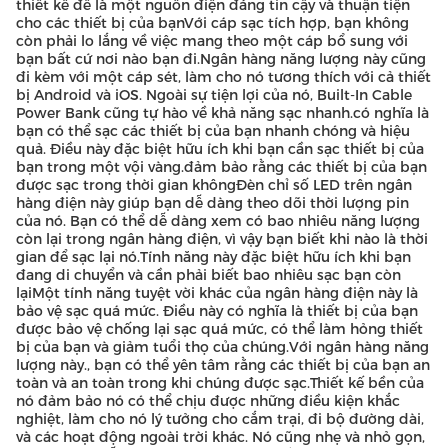
thiết kế để là một nguồn điện đáng tin cậy và thuận tiện
cho các thiết bị của bạnVới cáp sạc tích hợp, bạn không
còn phải lo lắng về việc mang theo một cáp bổ sung với
bạn bất cứ nơi nào bạn đi.Ngân hàng năng lượng này cũng
đi kèm với một cáp sét, làm cho nó tương thích với cả thiết
bị Android và iOS. Ngoài sự tiện lợi của nó, Built-In Cable
Power Bank cũng tự hào về khả năng sạc nhanh.có nghĩa là
bạn có thể sạc các thiết bị của bạn nhanh chóng và hiệu
quả. Điều này đặc biệt hữu ích khi bạn cần sạc thiết bị của
bạn trong một vội vàng.đảm bảo rằng các thiết bị của bạn
được sạc trong thời gian khôngĐèn chỉ số LED trên ngân
hàng điện này giúp bạn dễ dàng theo dõi thời lượng pin
của nó. Bạn có thể dễ dàng xem có bao nhiêu năng lượng
còn lại trong ngân hàng điện, vì vậy bạn biết khi nào là thời
gian để sạc lại nó.Tính năng này đặc biệt hữu ích khi bạn
đang di chuyển và cần phải biết bao nhiêu sạc bạn còn
lạiMột tính năng tuyệt vời khác của ngân hàng điện này là
bảo vệ sạc quá mức. Điều này có nghĩa là thiết bị của bạn
được bảo vệ chống lại sạc quá mức, có thể làm hỏng thiết
bị của bạn và giảm tuổi thọ của chúng.Với ngân hàng năng
lượng này., bạn có thể yên tâm rằng các thiết bị của bạn an
toàn và an toàn trong khi chúng được sạc.Thiết kế bền của
nó đảm bảo nó có thể chịu được những điều kiện khắc
nghiệt, làm cho nó lý tưởng cho cắm trại, đi bộ đường dài,
và các hoạt động ngoài trời khác. Nó cũng nhẹ và nhỏ gọn,