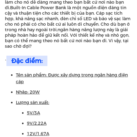
làm cho nó dễ dàng mang theo bạn bất cứ nơi nào bạn
đi.Built-In Cable Power Bank là một nguồn điện đáng tin
cậy và thuận tiện cho các thiết bị của bạn. Cáp sạc tích
hợp, khả năng sạc nhanh, đèn chỉ số LED và bảo vệ sạc làm
cho nó phải có cho bất cứ ai luôn di chuyển. Cho dù bạn ở
trong nhà hay ngoài trời,ngân hàng năng lượng này là giải
pháp hoàn hảo để giữ kết nối. Với thiết kế nhẹ và nhỏ gọn,
bạn có thể mang theo nó bất cứ nơi nào bạn đi. Vì vậy, tại
sao chờ đợi?
Đặc điểm:
`
Tên sản phẩm: Được xây dựng trong ngân hàng điện
cáp
Nhập: 20W
Lượng sản xuất:
5V/3A
9V/2.22A
12V/1.67A