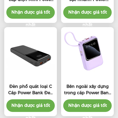
Bank với cáp cáp
Bank 20000mAh
Nhận được giá tốt
Power Bank di động
Nhận được giá tốt
du lịch
nhất
nhất
Đèn phổ quát loại C
Bên ngoài xây dựng
Cáp Power Bank Đen
trong cáp Power Bank
Trắng Bảo vệ quá tải
20W Với đèn chỉ số
Nhận được giá tốt
Nhận được giá tốt
LED