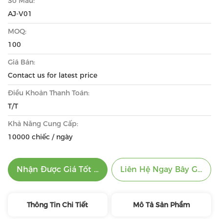
Số Mẫu:
AJ-V01
MOQ:
100
Giá Bán:
Contact us for latest price
Điều Khoản Thanh Toán:
T/T
Khả Năng Cung Cấp:
10000 chiếc / ngày
Nhận Được Giá Tốt Nhất
Liên Hệ Ngay Bây Giờ
Thông Tin Chi Tiết
Mô Tả Sản Phẩm