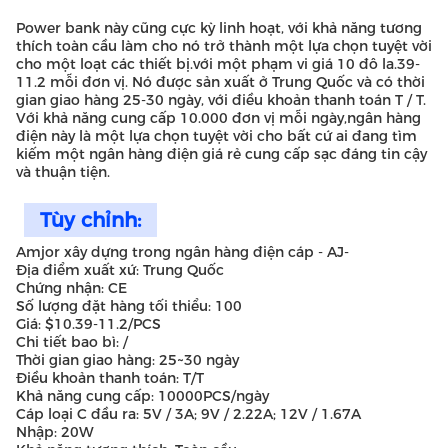
Power bank này cũng cực kỳ linh hoạt, với khả năng tương
thích toàn cầu làm cho nó trở thành một lựa chọn tuyệt vời
cho một loạt các thiết bị.với một phạm vi giá 10 đô la.39-
11.2 mỗi đơn vị. Nó được sản xuất ở Trung Quốc và có thời
gian giao hàng 25-30 ngày, với điều khoản thanh toán T / T.
Với khả năng cung cấp 10.000 đơn vị mỗi ngày,ngân hàng
điện này là một lựa chọn tuyệt vời cho bất cứ ai đang tìm
kiếm một ngân hàng điện giá rẻ cung cấp sạc đáng tin cậy
và thuận tiện.
Tùy chỉnh:
Amjor xây dựng trong ngân hàng điện cáp - AJ-
Địa điểm xuất xứ: Trung Quốc
Chứng nhận: CE
Số lượng đặt hàng tối thiểu: 100
Giá: $10.39-11.2/PCS
Chi tiết bao bì: /
Thời gian giao hàng: 25~30 ngày
Điều khoản thanh toán: T/T
Khả năng cung cấp: 10000PCS/ngày
Cáp loại C đầu ra: 5V / 3A; 9V / 2.22A; 12V / 1.67A
Nhập: 20W