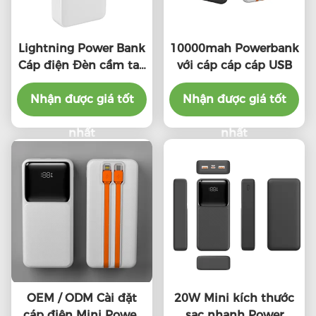
Lightning Power Bank
10000mah Powerbank
Cáp điện Đèn cầm tay
với cáp cáp cáp USB
Power Bank với cáp
Nhận được giá tốt
điện CE
Nhận được giá tốt
nhất
nhất
OEM / ODM Cài đặt
20W Mini kích thước
cáp điện Mini Power
sạc nhanh Power