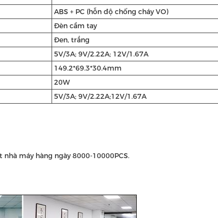
ABS + PC (hỗn độ chống cháy VO)
Đèn cầm tay
Đen, trắng
5V/3A; 9V/2.22A; 12V/1.67A
149.2*69.3*30.4mm
20W
5V/3A; 9V/2.22A;12V/1.67A
ất nhà máy hàng ngày 8000-10000PCS.