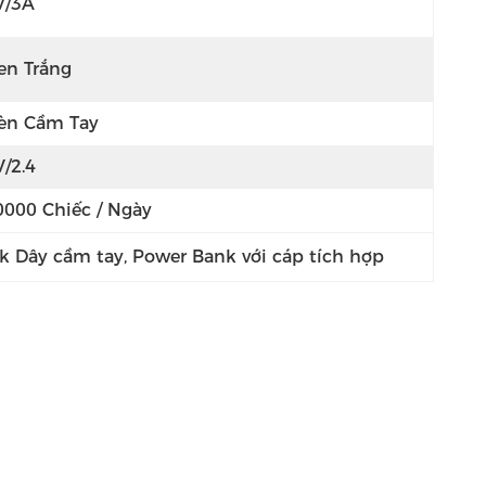
V/3A
en Trắng
èn Cầm Tay
V/2.4
0000 Chiếc / Ngày
k Dây cầm tay
, 
Power Bank với cáp tích hợp