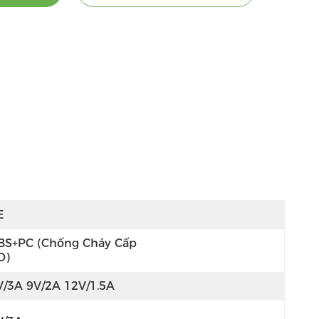
E
BS+PC (chống Cháy Cấp 
O)
V/3A 9V/2A 12V/1.5A