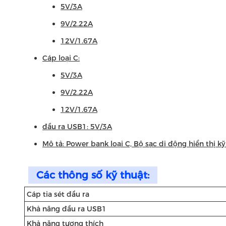
5V/3A
9V/2.22A
12V/1.67A
Cáp loại C:
5V/3A
9V/2.22A
12V/1.67A
đầu ra USB1: 5V/3A
Mô tả: Power bank loại C, Bộ sạc di động hiển thị
Các thông số kỹ thuật:
Cáp tia sét đầu ra
Khả năng đầu ra USB1
Khả năng tương thích