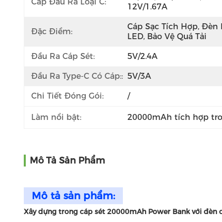
Cáp Đầu Ra Loại C:
12V/1.67A
Cáp Sạc Tích Hợp, Đèn 
Đặc Điểm:
LED, Bảo Vệ Quá Tải
Đầu Ra Cáp Sét:
5V/2.4A
Đầu Ra Type-C Có Cáp::
5V/3A
Chi Tiết Đóng Gói:
/
Làm nổi bật:
20000mAh tích hợp tr
Mô Tả Sản Phẩm
Mô tả sản phẩm:
Xây dựng trong cáp sét 20000mAh Power Bank với đèn c