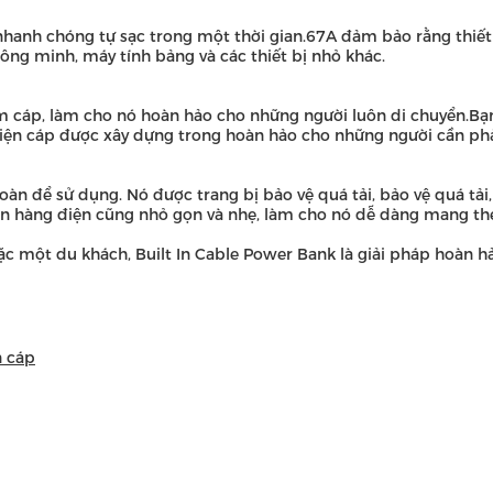
nhanh chóng tự sạc trong một thời gian.67A đảm bảo rằng thiết
ông minh, máy tính bảng và các thiết bị nhỏ khác.
 cáp, làm cho nó hoàn hảo cho những người luôn di chuyển.Bạn
ện cáp được xây dựng trong hoàn hảo cho những người cần phải kế
toàn để sử dụng. Nó được trang bị bảo vệ quá tải, bảo vệ quá tả
n hàng điện cũng nhỏ gọn và nhẹ, làm cho nó dễ dàng mang theo
ặc một du khách, Built In Cable Power Bank là giải pháp hoàn h
n cáp