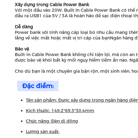
Xây dựng trong Cable Power Bank
Với một đầu vào 20W, Built In Cable Power Bank có thể 
đầu ra USB1 của 5V / 3A là hoàn hảo để sạc điện thoại th
Dễ dàng
Power bank với tính năng cáp loại bỏ nhu cầu mang thêm
lắng về việc mất hoặc mất vị trí cáp của bạnNgân hàng đi
Bảo vệ
Built-in Cable Power Bank không chỉ tiện lợi, mà còn an 
được bảo vệ khỏi bất kỳ mối nguy hiểm tiềm ẩn nào. Ngâ
Cho dù bạn là một chuyên gia bận rộn, một sinh viên, ho
Đặc điểm:
Tên sản phẩm: Được xây dựng trong ngân hàng điệ
Kích thước: 149.2*69.3*30.4mm
Chức năng: Đèn di động
Lượng sản xuất: