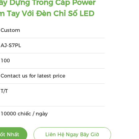
y Dựng Trong Cáp Power
 Tay Với Đèn Chỉ Số LED
Custom
AJ-S7PL
100
Contact us for latest price
T/T
10000 chiếc / ngày
ốt Nhất
Liên Hệ Ngay Bây Giờ