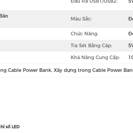
Đầu Ra USB1/USB2:
5
Báo 
Màu Sắc:
Đ
Chức Năng:
Đ
Tia Sét Bằng Cáp:
5
Khả Năng Cung Cấp:
1
ong Cable Power Bank
, 
Xây dựng trong Cable Power Ban
hỉ số LED