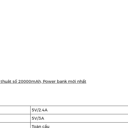
 kỹ thuật số 20000mAh, Power bank mới nhất
5V/2.4A
5V/3A
Toàn cầu