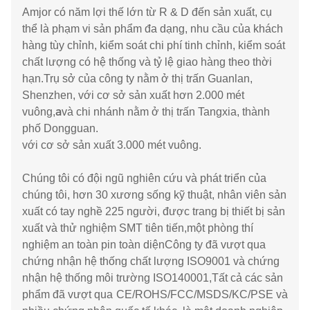
Amjor có năm lợi thế lớn từ R & D đến sản xuất, cụ
thể là phạm vi sản phẩm đa dạng, nhu cầu của khách
hàng tùy chỉnh, kiểm soát chi phí tinh chỉnh, kiểm soát
chất lượng có hệ thống và tỷ lệ giao hàng theo thời
hạn.Trụ sở của công ty nằm ở thị trấn Guanlan,
Shenzhen, với cơ sở sản xuất hơn 2.000 mét
a
vuông,
và chi nhánh nằm ở thị trấn Tangxia, thành
phố Dongguan.
với cơ sở sản xuất 3.000 mét vuông.
Chúng tôi có đội ngũ nghiên cứu và phát triển của
chúng tôi, hơn 30 xương sống kỹ thuật, nhân viên sản
xuất có tay nghề 225 người, được trang bị thiết bị sản
xuất và thử nghiệm SMT tiên tiến,một phòng thí
nghiệm an toàn pin toàn diệnCông ty đã vượt qua
chứng nhận hệ thống chất lượng ISO9001 và chứng
nhận hệ thống môi trường ISO140001,Tất cả các sản
phẩm đã vượt qua
CE/ROHS/FCC/MSDS/KC/PSE và