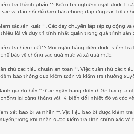
 Kiểm tra thành phần **: Kiểm tra nghiêm ngặt được thự
sạc và đầu nối để đảm bảo chúng đáp ứng các tiêu chuẩ
 Giám sát sản xuất **: Các dây chuyền lắp ráp tự động 
thiểu lỗi và duy trì tính nhất quán trong quá trình sản 
 Kiểm tra hiệu suất**: Mỗi ngân hàng điện được kiểm tr
 chế bảo vệ chống sạc quá mức và xả quá mức.
uân thủ các tiêu chuẩn an toàn **: Việc tuân thủ các t
đảm bảo thông qua kiểm toán và kiểm tra thường xuyê
 Đánh giá độ bền **: Các ngân hàng điện được trải qua
chống lại căng thẳng vật lý, biến đổi nhiệt độ và các y
 Xem xét bao bì và nhãn **: Vật liệu bao bì được kiểm tr
huyển,trong khi nhãn được kiểm tra tính chính xác về 