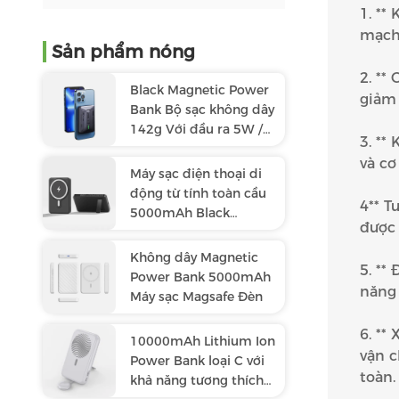
1. **
mạch 
Sản phẩm nóng
2. **
Black Magnetic Power
giảm 
Bank Bộ sạc không dây
142g Với đầu ra 5W /
3. **
7.5W
và cơ
Máy sạc điện thoại di
động từ tính toàn cầu
4** T
5000mAh Black
được 
Foldable Power Bank
Không dây Magnetic
5. **
Power Bank 5000mAh
năng 
Máy sạc Magsafe Đèn
6. **
10000mAh Lithium Ion
vận c
Power Bank loại C với
toàn.
khả năng tương thích