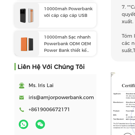
toàn cầu
7. **
10000mah Powerbank
quyết
với cáp cáp cáp USB
xuất.
Tóm l
10000mah Sạc nhanh
các n
Powerbank ODM OEM
Power Bank thiết kế
suất,
màu tương phản
Liên Hệ Với Chúng Tôi
Ms. Iris Lai
iris@amjorpowerbank.com
+8619006672171