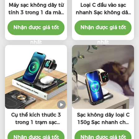
Máy sạc không dây từ
Loại C đầu vào sạc
tính 3 trong 1 đa màu
nhanh Sạc không dây
20000Mah Capacity
10W 7.5W 5W Cho
Nhận được giá tốt
cao
iPhone Apple Watch
Nhận được giá tốt
Air Pods
nhất
nhất
Cụ thể kích thước 3
Sạc không dây loại C
trong 1 trạm sạc
150g Sạc nhanh cho
không dây / Pad W /
nhiều thiết bị Khoảng
Nhận được giá tốt
Cáp loại C
Nhận được giá tốt
cách sạc 2-8mm