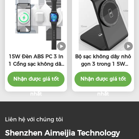
15W Đèn ABS PC 3 In
Bộ sạc không dây nhỏ
1 Cổng sạc không dây
gọn 3 trong 1 5W
với giao diện loại C
Watch Output And
Nhận được giá tốt
5W/7.5W/10W/15W
Nhận được giá tốt
Wireless Output
nhất
nhất
Liên hệ với chúng tôi
Shenzhen Aimeijia Technology