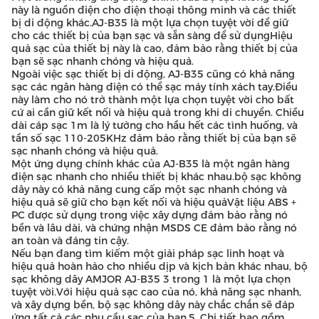
này là nguồn điện cho điện thoại thông minh và các thiết
bị di động khác.AJ-B35 là một lựa chọn tuyệt vời để giữ
cho các thiết bị của bạn sạc và sẵn sàng để sử dụngHiệu
quả sạc của thiết bị này là cao, đảm bảo rằng thiết bị của
bạn sẽ sạc nhanh chóng và hiệu quả.
Ngoài việc sạc thiết bị di động, AJ-B35 cũng có khả năng
sạc các ngân hàng điện có thể sạc máy tính xách tay.Điều
này làm cho nó trở thành một lựa chọn tuyệt vời cho bất
cứ ai cần giữ kết nối và hiệu quả trong khi di chuyển. Chiều
dài cáp sạc 1m là lý tưởng cho hầu hết các tình huống, và
tần số sạc 110-205KHz đảm bảo rằng thiết bị của bạn sẽ
sạc nhanh chóng và hiệu quả.
Một ứng dụng chính khác của AJ-B35 là một ngân hàng
điện sạc nhanh cho nhiều thiết bị khác nhau.bộ sạc không
dây này có khả năng cung cấp một sạc nhanh chóng và
hiệu quả sẽ giữ cho bạn kết nối và hiệu quảVật liệu ABS +
PC được sử dụng trong việc xây dựng đảm bảo rằng nó
bền và lâu dài, và chứng nhận MSDS CE đảm bảo rằng nó
an toàn và đáng tin cậy.
Nếu bạn đang tìm kiếm một giải pháp sạc linh hoạt và
hiệu quả hoàn hảo cho nhiều dịp và kịch bản khác nhau, bộ
sạc không dây AMJOR AJ-B35 3 trong 1 là một lựa chọn
tuyệt vời.Với hiệu quả sạc cao của nó, khả năng sạc nhanh,
và xây dựng bền, bộ sạc không dây này chắc chắn sẽ đáp
ứng tất cả các nhu cầu sạc của bạn.5. Chi tiết bao gồm