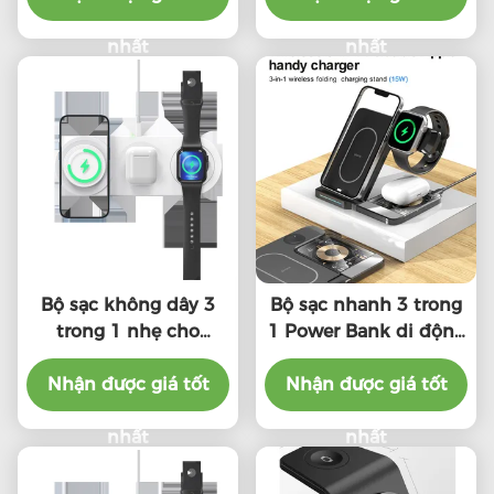
nhất
nhất
Bộ sạc không dây 3
Bộ sạc nhanh 3 trong
trong 1 nhẹ cho
1 Power Bank di động
iPhone Apple Watch
với cáp sạc 1m
Nhận được giá tốt
AirPods
Nhận được giá tốt
nhất
nhất