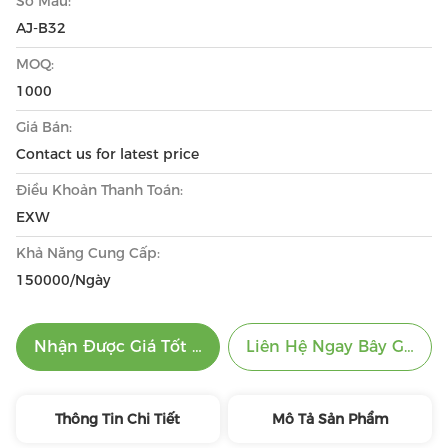
Số Mẫu:
AJ-B32
MOQ:
1000
Giá Bán:
Contact us for latest price
Điều Khoản Thanh Toán:
EXW
Khả Năng Cung Cấp:
150000/Ngày
Nhận Được Giá Tốt Nhất
Liên Hệ Ngay Bây Giờ
Thông Tin Chi Tiết
Mô Tả Sản Phẩm