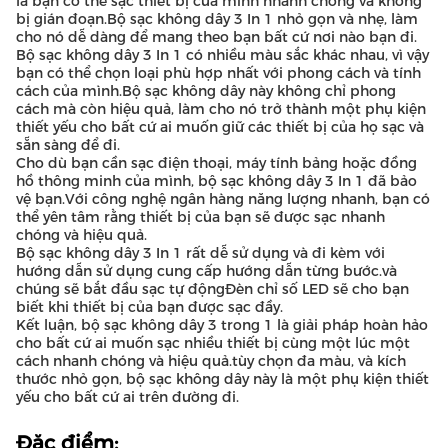
là bạn có thể sạc thiết bị của mình nhanh chóng và không
bị gián đoạn.Bộ sạc không dây 3 In 1 nhỏ gọn và nhẹ, làm
cho nó dễ dàng để mang theo bạn bất cứ nơi nào bạn đi.
Bộ sạc không dây 3 In 1 có nhiều màu sắc khác nhau, vì vậy
bạn có thể chọn loại phù hợp nhất với phong cách và tính
cách của mình.Bộ sạc không dây này không chỉ phong
cách mà còn hiệu quả, làm cho nó trở thành một phụ kiện
thiết yếu cho bất cứ ai muốn giữ các thiết bị của họ sạc và
sẵn sàng để đi.
Cho dù bạn cần sạc điện thoại, máy tính bảng hoặc đồng
hồ thông minh của mình, bộ sạc không dây 3 In 1 đã bảo
vệ bạn.Với công nghệ ngân hàng năng lượng nhanh, bạn có
thể yên tâm rằng thiết bị của bạn sẽ được sạc nhanh
chóng và hiệu quả.
Bộ sạc không dây 3 In 1 rất dễ sử dụng và đi kèm với
hướng dẫn sử dụng cung cấp hướng dẫn từng bước.và
chúng sẽ bắt đầu sạc tự độngĐèn chỉ số LED sẽ cho bạn
biết khi thiết bị của bạn được sạc đầy.
Kết luận, bộ sạc không dây 3 trong 1 là giải pháp hoàn hảo
cho bất cứ ai muốn sạc nhiều thiết bị cùng một lúc một
cách nhanh chóng và hiệu quả.tùy chọn đa màu, và kích
thước nhỏ gọn, bộ sạc không dây này là một phụ kiện thiết
yếu cho bất cứ ai trên đường đi.
Đặc điểm: