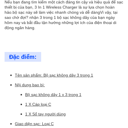
Nếu bạn đang tìm kiếm một cách đáng tin cậy và hiệu quả để sạc
thiết bị của bạn, 3 In 1 Wireless Charger là sự lựa chọn hoàn
hảo.bộ sạc này sẽ làm việc nhanh chóng và dễ dàngVì vậy, tại
sao chờ đợi? nhận 3 trong 1 bộ sạc không dây của bạn ngày
hôm nay và bắt đầu tận hưởng những lợi ích của điện thoại di
động ngân hàng.
Đặc điểm:
Tên sản phẩm: Bộ sạc không dây 3 trong 1
Nội dung bao bì:
Bộ sạc không dây 1 x 3 trong 1
1 X Cáp loại C
1 X Sổ tay người dùng
Giao diện sạc: Loại C