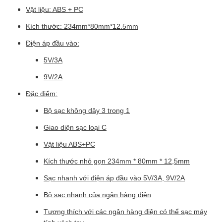
Vật liệu: ABS + PC
Kích thước: 234mm*80mm*12.5mm
Điện áp đầu vào:
5V/3A
9V/2A
Đặc điểm:
Bộ sạc không dây 3 trong 1
Giao diện sạc loại C
Vật liệu ABS+PC
Kích thước nhỏ gọn 234mm * 80mm * 12,5mm
Sạc nhanh với điện áp đầu vào 5V/3A, 9V/2A
Bộ sạc nhanh của ngân hàng điện
Tương thích với các ngân hàng điện có thể sạc máy