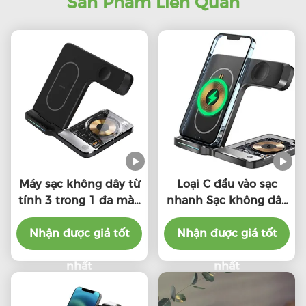
Sản Phẩm Liên Quan
Máy sạc không dây từ
Loại C đầu vào sạc
tính 3 trong 1 đa màu
nhanh Sạc không dây
20000Mah Capacity
10W 7.5W 5W Cho
Nhận được giá tốt
cao
iPhone Apple Watch
Nhận được giá tốt
Air Pods
nhất
nhất