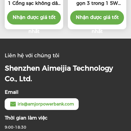
1 Cổng sạc không dây
gọn 3 trong 1 5W
với giao diện loại C
Watch Output And
Nhận được giá tốt
5W/7.5W/10W/15W
Nhận được giá tốt
Wireless Output
nhất
nhất
Liên hệ với chúng tôi
Shenzhen Aimeijia Technology
Co., Ltd.
Email
iris@amjorpowerbank.com
Thời gian làm việc
9:00-18:30