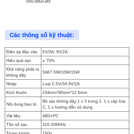
tính xách tay
Các thông số kỹ thuật:
Điện áp đầu vào
5V/3A, 9V/2A
Hiệu quả sạc
≥ 75%
Khả năng phát ra
5W/7.5W/10W/15W
không dây
Nhập
Loại C:5V/3A 9V/2A
Kích thước
234mm*80mm*12.5mm
Bộ sạc không dây 1 x 3 trong 1, 1 x cáp loại
Nội dung bao bì
C, 1 x hướng dẫn sử dụng
Vật liệu
ABS+PC
Tần số sạc
110-205KHz
Trọng lượng
150g