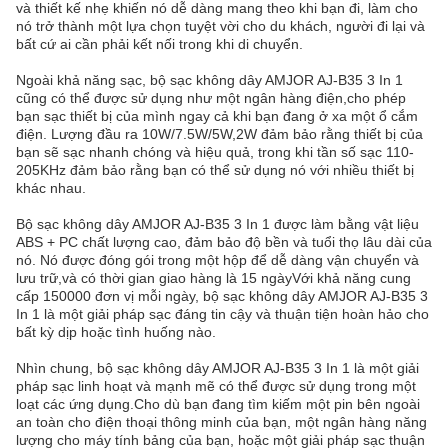
và thiết kế nhẹ khiến nó dễ dàng mang theo khi bạn đi, làm cho
nó trở thành một lựa chọn tuyệt vời cho du khách, người đi lại và
bất cứ ai cần phải kết nối trong khi di chuyển.
Ngoài khả năng sạc, bộ sạc không dây AMJOR AJ-B35 3 In 1
cũng có thể được sử dụng như một ngân hàng điện,cho phép
bạn sạc thiết bị của mình ngay cả khi bạn đang ở xa một ổ cắm
điện. Lượng đầu ra 10W/7.5W/5W,2W đảm bảo rằng thiết bị của
bạn sẽ sạc nhanh chóng và hiệu quả, trong khi tần số sạc 110-
205KHz đảm bảo rằng bạn có thể sử dụng nó với nhiều thiết bị
khác nhau.
Bộ sạc không dây AMJOR AJ-B35 3 In 1 được làm bằng vật liệu
ABS + PC chất lượng cao, đảm bảo độ bền và tuổi thọ lâu dài của
nó. Nó được đóng gói trong một hộp để dễ dàng vận chuyển và
lưu trữ,và có thời gian giao hàng là 15 ngàyVới khả năng cung
cấp 150000 đơn vị mỗi ngày, bộ sạc không dây AMJOR AJ-B35 3
In 1 là một giải pháp sạc đáng tin cậy và thuận tiện hoàn hảo cho
bất kỳ dịp hoặc tình huống nào.
Nhìn chung, bộ sạc không dây AMJOR AJ-B35 3 In 1 là một giải
pháp sạc linh hoạt và mạnh mẽ có thể được sử dụng trong một
loạt các ứng dụng.Cho dù bạn đang tìm kiếm một pin bên ngoài
an toàn cho điện thoại thông minh của bạn, một ngân hàng năng
lượng cho máy tính bảng của bạn, hoặc một giải pháp sạc thuận