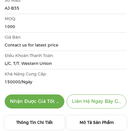
Số Mẫu:
AJ-B35
MOQ:
1000
Giá Bán:
Contact us for latest price
Điều Khoản Thanh Toán:
L/C, T/T, Western Union
Khả Năng Cung Cấp:
150000/Ngày
Nhận Được Giá Tốt Nhất
Liên Hệ Ngay Bây Giờ
Thông Tin Chi Tiết
Mô Tả Sản Phẩm