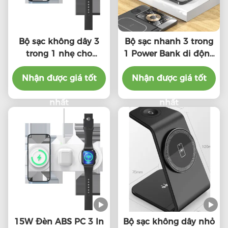
Bộ sạc không dây 3
Bộ sạc nhanh 3 trong
trong 1 nhẹ cho
1 Power Bank di động
iPhone Apple Watch
với cáp sạc 1m
Nhận được giá tốt
AirPods
Nhận được giá tốt
nhất
nhất
15W Đèn ABS PC 3 In
Bộ sạc không dây nhỏ