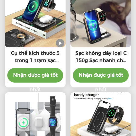
Cụ thể kích thước 3
Sạc không dây loại C
trong 1 trạm sạc
150g Sạc nhanh cho
không dây / Pad W /
nhiều thiết bị Khoảng
Nhận được giá tốt
Cáp loại C
Nhận được giá tốt
cách sạc 2-8mm
nhất
nhất