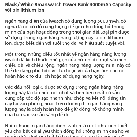
Black / White Smartwatch Power Bank 3000mAh Capacity
với pin lithium ion
Ngân hàng điện của iwatch có dung lượng 3000mAh, có
nghĩa là nó có đủ năng lượng để giữ cho đồng hồ thông
minh của bạn hoạt động trong thời gian dài.Loại pin được
sử dụng trong ngân hàng năng lượng này là pin lithium-
ion, được biết đến với tuổi thọ dài và hiệu suất tuyệt vời.
Một trong những điều tốt nhất về ngân hàng năng lượng
iwatch là kích thước nhỏ gọn của nó. chỉ đo một vài inch
chiều dài và chiều rộng, ngân hàng năng lượng mini này có
thể dễ dàng phù hợp với túi hoặc ví của bạn,làm cho nó
hoàn hảo cho du lịch hoặc sử dụng hàng ngày.
Các đầu nối loại C được sử dụng trong ngân hàng năng
lượng này là đầu nối mới nhất và tiên tiến nhất có sẵn,
cung cấp tốc độ sạc nhanh như chớp và kết nối đáng tin
cậy.tại văn phòng, hoặc trên đường đi, ngân hàng năng
lượng này là cách hoàn hảo để giữ đồng hồ thông minh
của bạn sạc và sẵn sàng để đi.
Nhìn chung, ngân hàng điện iwatch là một phụ kiện thiết
yếu cho bất cứ ai yêu thích đồng hồ thông minh của họ và
muốn được kết nối bất kể họ đang ở đâu.đầu nối kiểu C