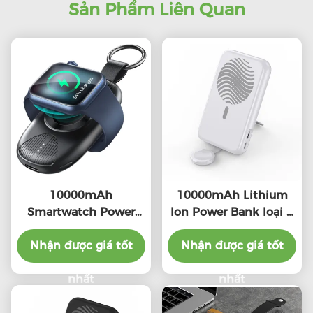
Sản Phẩm Liên Quan
10000mAh
10000mAh Lithium
Smartwatch Power
Ion Power Bank loại C
Bank nhẹ với 5V / 1A
với khả năng tương
đầu vào kết nối loại C
Nhận được giá tốt
Nhận được giá tốt
thích toàn cầu
nhất
nhất