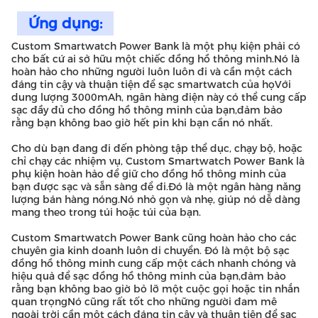
Ứng dụng:
Custom Smartwatch Power Bank là một phụ kiện phải có
cho bất cứ ai sở hữu một chiếc đồng hồ thông minh.Nó là
hoàn hảo cho những người luôn luôn đi và cần một cách
đáng tin cậy và thuận tiện để sạc smartwatch của họVới
dung lượng 3000mAh, ngân hàng điện này có thể cung cấp
sạc đầy đủ cho đồng hồ thông minh của bạn,đảm bảo
rằng bạn không bao giờ hết pin khi bạn cần nó nhất.
Cho dù bạn đang đi đến phòng tập thể dục, chạy bộ, hoặc
chỉ chạy các nhiệm vụ, Custom Smartwatch Power Bank là
phụ kiện hoàn hảo để giữ cho đồng hồ thông minh của
bạn được sạc và sẵn sàng để đi.Đó là một ngân hàng năng
lượng bán hàng nóng.Nó nhỏ gọn và nhẹ, giúp nó dễ dàng
mang theo trong túi hoặc túi của bạn.
Custom Smartwatch Power Bank cũng hoàn hảo cho các
chuyên gia kinh doanh luôn di chuyển. Đó là một bộ sạc
đồng hồ thông minh cung cấp một cách nhanh chóng và
hiệu quả để sạc đồng hồ thông minh của bạn,đảm bảo
rằng bạn không bao giờ bỏ lỡ một cuộc gọi hoặc tin nhắn
quan trọngNó cũng rất tốt cho những người đam mê
ngoài trời cần một cách đáng tin cậy và thuận tiện để sạc