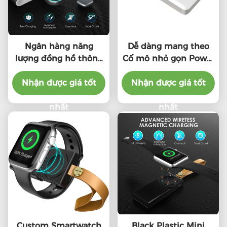
Ngân hàng năng
Dễ dàng mang theo
lượng đồng hồ thông
Cố mô nhỏ gọn Power
minh nhựa di động
Bank 3000mAh Hoàn
với đầu vào và đầu ra
Nhận được giá tốt
Nhận được giá tốt
toàn tương thích
5V / 1A
nhất
nhất
Custom Smartwatch
Black Plastic Mini