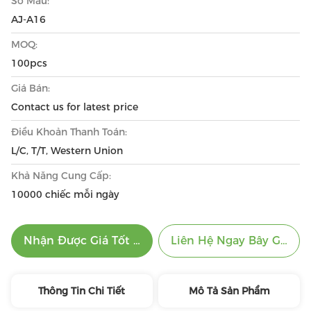
Số Mẫu:
AJ-A16
MOQ:
100pcs
Giá Bán:
Contact us for latest price
Điều Khoản Thanh Toán:
L/C, T/T, Western Union
Khả Năng Cung Cấp:
10000 chiếc mỗi ngày
Nhận Được Giá Tốt Nhất
Liên Hệ Ngay Bây Giờ
Thông Tin Chi Tiết
Mô Tả Sản Phẩm