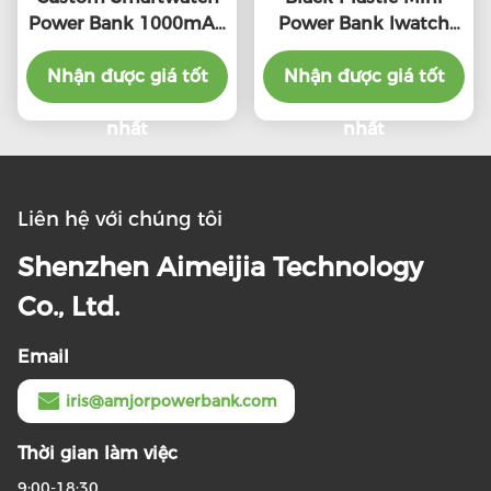
Power Bank 1000mAh
Power Bank Iwatch
Capacity Lithium Ion
Charger Hoàn toàn
Nhận được giá tốt
Type C Kết nối
tương thích với pin
Nhận được giá tốt
lithium ion
nhất
nhất
Liên hệ với chúng tôi
Shenzhen Aimeijia Technology
Co., Ltd.
Email
iris@amjorpowerbank.com
Thời gian làm việc
9:00-18:30