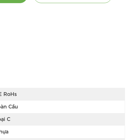
E RoHs
oàn Cầu
oại C
hựa