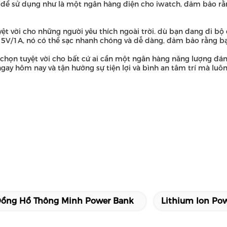
hảo để sử dụng như là một ngân hàng điện cho iwatch, đảm bảo r
t vời cho những người yêu thích ngoài trời. dù bạn đang đi bộ đ
vào 5V/1A, nó có thể sạc nhanh chóng và dễ dàng, đảm bảo rằng b
họn tuyệt vời cho bất cứ ai cần một ngân hàng năng lượng đáng 
ay hôm nay và tận hưởng sự tiện lợi và bình an tâm trí mà luôn
ồng Hồ Thông Minh Power Bank
Lithium Ion Po