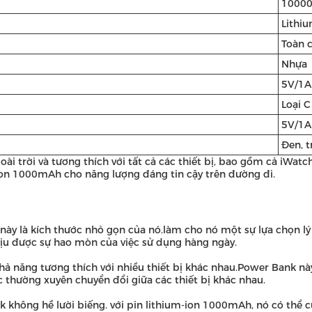
1000
Lithi
Toàn 
Nhựa
5V/1A
Loại C
5V/1A
Đen, t
 trời và tương thích với tất cả các thiết bị, bao gồm cả iWatch.
on 1000mAh cho năng lượng đáng tin cậy trên đường đi.
này là kích thước nhỏ gọn của nó.làm cho nó một sự lựa chọn l
ịu được sự hao mòn của việc sử dụng hàng ngày.
khả năng tương thích với nhiều thiết bị khác nhau.Power Bank nà
c thường xuyên chuyển đổi giữa các thiết bị khác nhau.
hông hề lười biếng. với pin lithium-ion 1000mAh, nó có thể cu