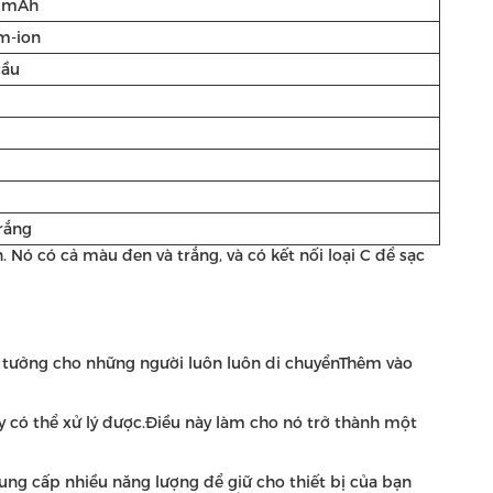
0mAh
um-ion
cầu
rắng
 Nó có cả màu đen và trắng, và có kết nối loại C để sạc
ý tưởng cho những người luôn luôn di chuyểnThêm vào
y có thể xử lý được.Điều này làm cho nó trở thành một
ng cấp nhiều năng lượng để giữ cho thiết bị của bạn