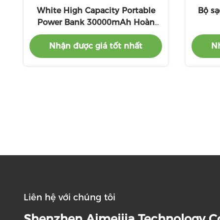
White High Capacity Portable
Bộ sạ
Power Bank 30000mAh Hoàn
toàn tương thích
Nhận được giá tốt nhất
Nh
Liên hệ với chúng tôi
Shenzhen Aimeijia Technology Co