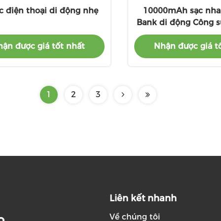
c điện thoại di động nhẹ
10000mAh sạc nha
Bank di động Công s
vệ sạc quá 
ận được giá tốt nhất
Nhận được giá t
1
2
3
Liên kết nhanh
Về chúng tôi
.,