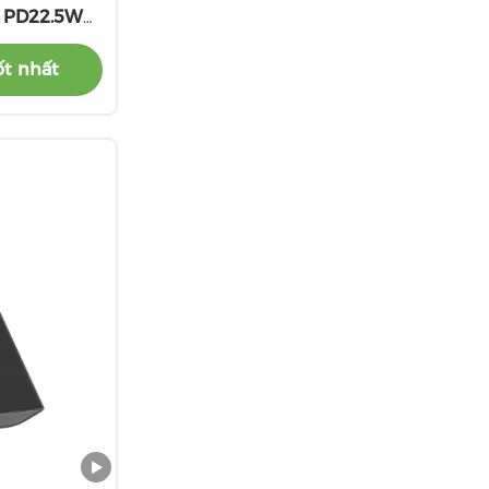
 PD22.5W
ốt nhất