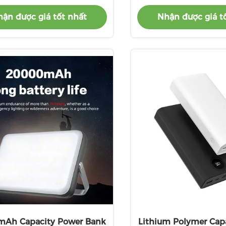
toàn tương t
ận được giá tốt nhất
Nhận được giá t
mAh Capacity Power Bank
Lithium Polymer Cap