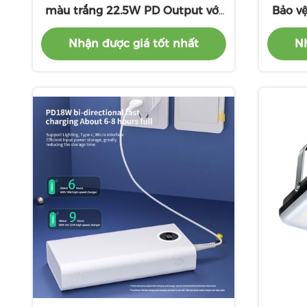
màu trắng 22.5W PD Output với
Bảo vệ
chỉ báo bảo vệ an toàn LED
Nhận được giá tốt nhất
Nh