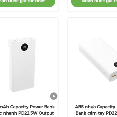
ận được giá tốt nhất
Nhận được giá t
mAh Capacity Power Bank
ABS nhựa Capacity 
ạc nhanh PD22.5W Output
Bank cầm tay PD2