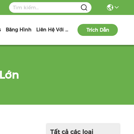
s
Băng Hình
Liên Hệ Với Chúng Tôi
Trích Dẫn
 Lớn
Tất cả các loại