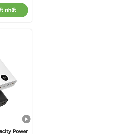
hích
ốt nhất
acity Power