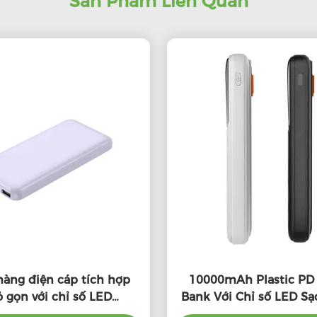
Sản Phẩm Liên Quan
àng điện cáp tích hợp
10000mAh Plastic PD
 gọn với chỉ số LED
Bank Với Chỉ số LED S
00mAh Capacity cao
toàn cầu