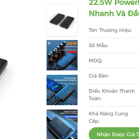
22.5W Powerb
Nhanh Và Đầu
Tên Thương Hiệu:
Số Mẫu:
MOQ:
Giá Bán:
Điều Khoản Thanh
Toán:
Khả Năng Cung
Cấp:
Nhận Được Giá T