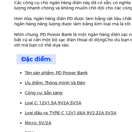
Các công cụ cho ngân hàng điện này đã có sẵn, có nghĩa
lượng nhanh chóng và không muốn chờ đợi cho các công 
Hơn nữa, ngân hàng điện PD được làm bằng vật liệu chấ
ngân hàng năng lượng được làm bằng kim loại mà là tốt 
Nhìn chung, PD Power Bank là một ngân hàng điện sạc nh
bất cứ ai cần một bộ sạc điện thoại di độngCho dù bạn 
vời mà bạn có thể dựa vào.
Đặc điểm:
Tên sản phẩm: PD Power Bank
Ưu điểm: Thông minh Và Đèn
Công cụ: Sẵn sàng
Loại C: 12V1.5A 9V2A 5V3A
Loại đầu ra: TYPE-C 12V1.66A 9V2.22A 5V3A
Micro: 5V/2A