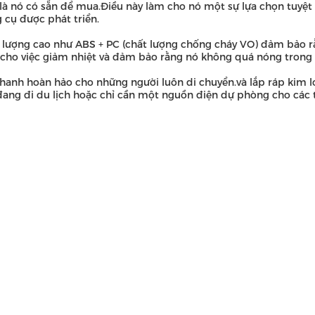
 là nó có sẵn để mua.Điều này làm cho nó một sự lựa chọn tuy
cụ được phát triển.
t lượng cao như ABS + PC (chất lượng chống cháy VO) đảm bảo r
cho việc giảm nhiệt và đảm bảo rằng nó không quá nóng trong 
anh hoàn hảo cho những người luôn di chuyển.và lắp ráp kim lo
đang đi du lịch hoặc chỉ cần một nguồn điện dự phòng cho các t