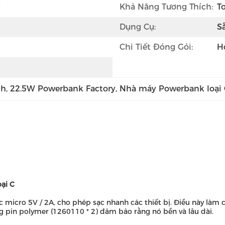
g
Khả Năng Tương Thích:
T
Dụng Cụ:
S
Chi Tiết Đóng Gói:
H
nh
, 
22.5W Powerbank Factory
, 
Nhà máy Powerbank loại 
ại C
 micro 5V / 2A, cho phép sạc nhanh các thiết bị. Điều này làm 
ng pin polymer (1260110 * 2) đảm bảo rằng nó bền và lâu dài.