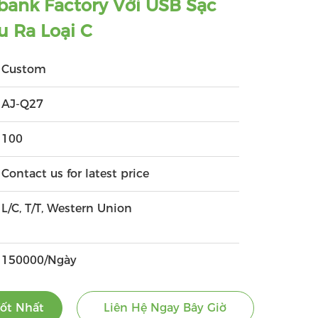
ank Factory Với USB Sạc
 Ra Loại C
Custom
AJ-Q27
100
Contact us for latest price
L/C, T/T, Western Union
150000/Ngày
ốt Nhất
Liên Hệ Ngay Bây Giờ