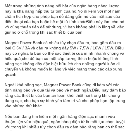
Một trong những tính năng nổi bật của ngân hàng năng lượng
này là khả năng hấp thụ từ tính của nó.Nó đi kèm với một nam
châm tích hợp cho phép bạn dễ dàng gắn nó vào mặt sau của
điện thoại của bạn hoặc bề mặt từ tính khácĐiều này làm cho nó
vô cùng thuận tiện để sử dụng, vì bạn không phải lo lắng về việc
giữ nó ở chỗ trong khi sạc thiết bị của bạn.
Magnet Power Bank có nhiều tùy chọn đầu ra, bao gồm đầu ra
loại C 5V / 3A và đầu ra không dây 5W / 7,5W / 10W / 15W. Điều
này có nghĩa là bạn có thể sạc thiết bị của mình nhanh chóng và
hiệu quả,cho dù bạn có một cáp tương thích hoặc khôngTính
năng sạc không dây đặc biệt hữu ích cho những người luôn di
chuyển và không muốn lo lắng về việc mang theo các cáp xung
quanh.
Ngoài khả năng sạc, Magnet Power Bank cũng đi kèm với các
tính năng bảo vệ quá tải và bảo vệ mạch ngắn.Điều này đảm bảo
rằng các thiết bị của bạn an toàn khỏi thiệt hại trong khi chúng
đang sạc, cho bạn sự bình yên tâm trí và cho phép bạn tập trung
vào những thứ khác.
Nếu bạn đang tìm kiếm một ngân hàng điện sạc nhanh vừa
thuận tiện vừa hiệu quả, ngân hàng điện từ là một lựa chọn tuyệt
vời.trong khi nhiều tùy chọn đầu ra đảm bảo rằng bạn có thể sạc