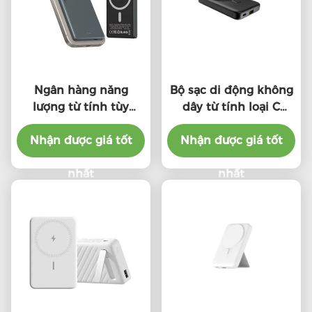
Ngân hàng năng
Bộ sạc di động không
lượng từ tính tùy
dây từ tính loại C
chỉnh 5000mAh 5W
Power Bank
7.5W Ngân hàng năng
Nhận được giá tốt
Nhận được giá tốt
10000mAh
lượng không dây di
động
nhất
nhất