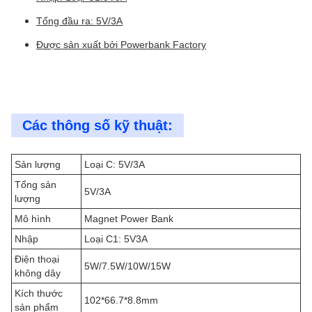
Tổng đầu ra: 5V/3A
Được sản xuất bởi Powerbank Factory
Các thông số kỹ thuật:
Sản lượng
Loại C: 5V/3A
Tổng sản
5V/3A
lượng
Mô hình
Magnet Power Bank
Nhập
Loại C1: 5V3A
Điện thoại
5W/7.5W/10W/15W
không dây
Kích thước
102*66.7*8.8mm
sản phẩm