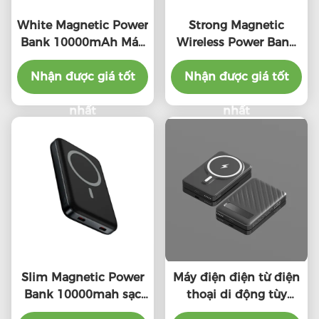
White Magnetic Power
Strong Magnetic
Bank 10000mAh Máy
Wireless Power Bank
sạc di động từ tính
Portable Magsafe
Nhận được giá tốt
Charger Power Bank
Nhận được giá tốt
10000mAh
nhất
nhất
Slim Magnetic Power
Máy điện điện từ điện
Bank 10000mah sạc
thoại di động tùy
nhanh Powerbank an
chỉnh 5000mAh