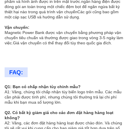
phẩm và hình ảnh được in trên mặt trước.ngân hàng điện được
đóng gói an toàn trong một chiếc đệm bọt để ngăn ngừa bất kỳ
thiệt hại nào trong quá trình vận chuyểnCác gói cũng bao gồm
một cáp sạc USB và hướng dẫn sử dụng.
Vận chuyển:
Magnetic Power Bank được vận chuyển bằng phương pháp vận
chuyển tiêu chuẩn và thường được giao trong vòng 3-5 ngày làm
việc.Giá vận chuyển có thể thay đổi tùy theo quốc gia đích.
FAQ:
Q1: Bạn có chấp nhận tùy chỉnh mẫu?
A1: Vâng, chúng tôi chấp nhận tùy biến logo trên mẫu. Các mẫu
cần phải được tính phí, nhưng chúng tôi thường trả lại chi phí
mẫu khi bạn mua số lượng lớn.
Q2. Có bất kỳ giảm giá cho các đơn đặt hàng hàng loạt
không?
A2: Vâng, các đơn đặt hàng hàng loạt được chào đón. Và chúng
tôi sẽ rất vui khi cung cấp cho bạn giảm giá tốt hơn dựa trên số