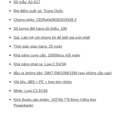
Số mẫu: AJ-A17
Địa điểm xuất xứ: Trung Quốc
Chứng nhận: CE/RoHs/MSDS/UN38.3
Số lượng đặt hàng tối thiểu: 100
Giá: Liên hệ với chúng tôi để biết giá mới nhất
Thời gian giao hàng: 25 ngày
Khả năng cung cấp: 10000pcs mỗi ngày
Khả năng phát ra: Loại C:5V/3A
đầu ra không dây: 5W/7.5W/10W/15W (sạc không cần cáp)
Vật liệu: ABS + PC + hợp kim nhôm
Nhập: Loại-C1:5V3A
Kích thước sản phẩm: 102*66.7*8.8mm (Ultra thin
Powerbank)