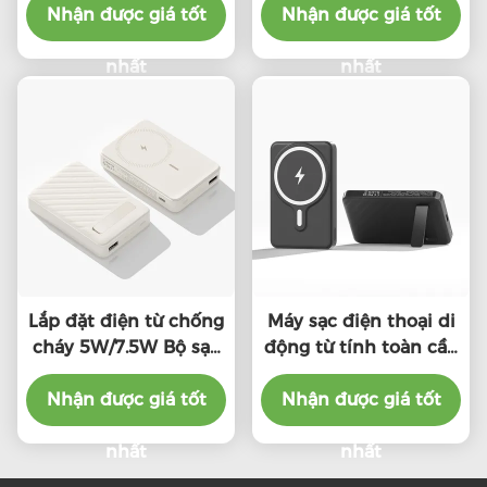
Nhận được giá tốt
toàn
Nhận được giá tốt
nhất
nhất
Lắp đặt điện từ chống
Máy sạc điện thoại di
cháy 5W/7.5W Bộ sạc
động từ tính toàn cầu
không dây từ tính di
5000mAh Black
Nhận được giá tốt
động
Foldable Power Bank
Nhận được giá tốt
nhất
nhất