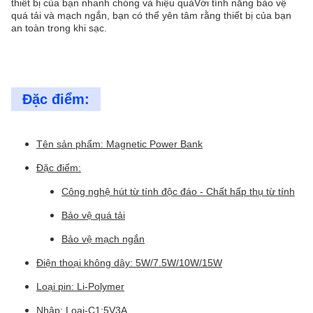
thiết bị của bạn nhanh chóng và hiệu quảVới tính năng bảo vệ
quá tải và mạch ngắn, bạn có thể yên tâm rằng thiết bị của bạn
an toàn trong khi sạc.
Đặc điểm:
Tên sản phẩm: Magnetic Power Bank
Đặc điểm:
Công nghệ hút từ tính độc đáo - Chất hấp thụ từ tính
Bảo vệ quá tải
Bảo vệ mạch ngắn
Điện thoại không dây: 5W/7.5W/10W/15W
Loại pin: Li-Polymer
Nhập: Loại-C1:5V3A