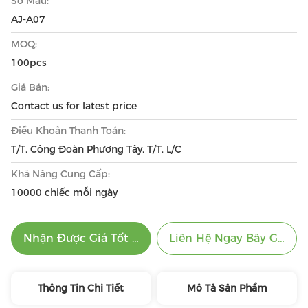
Số Mẫu:
AJ-A07
MOQ:
100pcs
Giá Bán:
Contact us for latest price
Điều Khoản Thanh Toán:
T/T, Công Đoàn Phương Tây, T/T, L/C
Khả Năng Cung Cấp:
10000 chiếc mỗi ngày
Nhận Được Giá Tốt Nhất
Liên Hệ Ngay Bây Giờ
Thông Tin Chi Tiết
Mô Tả Sản Phẩm