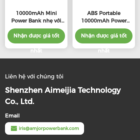
10000mAh Mini
ABS Portable
Power Bank nhẹ với
10000mAh Power
đầu vào loại C
Bank Thiết kế gọn
Nhận được giá tốt
PD22.5W
gàng và nhỏ gọn OEM
Nhận được giá tốt
có sẵn
nhất
nhất
Liên hệ với chúng tôi
Shenzhen Aimeijia Technology
Co., Ltd.
Email
iris@amjorpowerbank.com