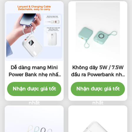
Dễ dàng mang Mini
Không dây 5W / 7.5W
Power Bank nhẹ nhất
đầu ra Powerbank nhỏ
10000mah Power
gọn, Powerbank nhẹ
Bank với PD22.5W
Nhận được giá tốt
cầm tay 10000mah
Nhận được giá tốt
Output
nhất
nhất