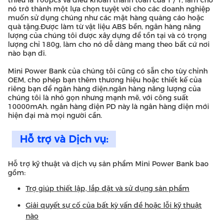
thiểu là 100pcs và điều khoản thanh toán của T / T, làm cho
nó trở thành một lựa chọn tuyệt vời cho các doanh nghiệp
muốn sử dụng chúng như các mặt hàng quảng cáo hoặc
quà tặng.Được làm từ vật liệu ABS bền, ngân hàng năng
lượng của chúng tôi được xây dựng để tồn tại và có trọng
lượng chỉ 180g, làm cho nó dễ dàng mang theo bất cứ nơi
nào bạn đi.
Mini Power Bank của chúng tôi cũng có sẵn cho tùy chỉnh
OEM, cho phép bạn thêm thương hiệu hoặc thiết kế của
riêng bạn để ngân hàng điện.ngân hàng năng lượng của
chúng tôi là nhỏ gọn nhưng mạnh mẽ, với công suất
10000mAh. ngân hàng điện PD này là ngân hàng điện mới
hiện đại mà mọi người cần.
Hỗ trợ và Dịch vụ:
Hỗ trợ kỹ thuật và dịch vụ sản phẩm Mini Power Bank bao
gồm:
Trợ giúp thiết lập, lắp đặt và sử dụng sản phẩm
Giải quyết sự cố của bất kỳ vấn đề hoặc lỗi kỹ thuật
nào