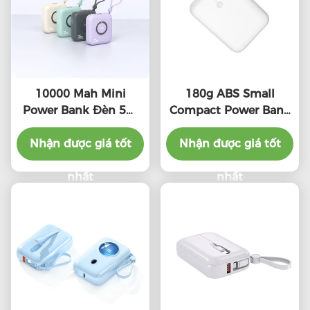
10000 Mah Mini
180g ABS Small
Power Bank Đèn 5W
Compact Power Bank
Điện không dây Dễ
10000mah Với PD20W
Nhận được giá tốt
mang
Nhận được giá tốt
đầu ra
nhất
nhất