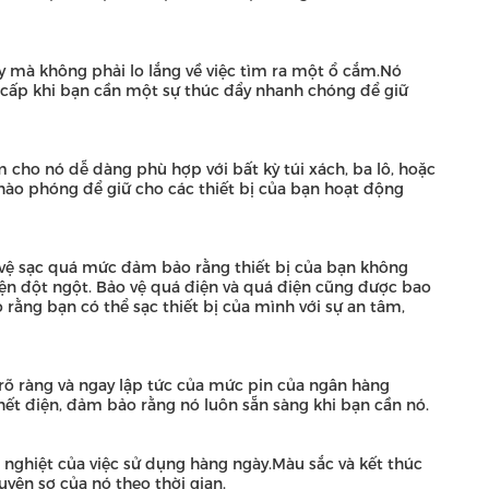
ày mà không phải lo lắng về việc tìm ra một ổ cắm.Nó
 cấp khi bạn cần một sự thúc đẩy nhanh chóng để giữ
m cho nó dễ dàng phù hợp với bất kỳ túi xách, ba lô, hoặc
ào phóng để giữ cho các thiết bị của bạn hoạt động
o vệ sạc quá mức đảm bảo rằng thiết bị của bạn không
iện đột ngột. Bảo vệ quá điện và quá điện cũng được bao
ằng bạn có thể sạc thiết bị của mình với sự an tâm,
rõ ràng và ngay lập tức của mức pin của ngân hàng
 hết điện, đảm bảo rằng nó luôn sẵn sàng khi bạn cần nó.
nghiệt của việc sử dụng hàng ngày.Màu sắc và kết thúc
uyên sơ của nó theo thời gian.