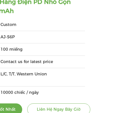
 Hàng Điện PD Nhỏ Gọn
0mAh
Custom
AJ-S6P
100 miếng
Contact us for latest price
L/C, T/T, Western Union
10000 chiếc / ngày
ốt Nhất
Liên Hệ Ngay Bây Giờ