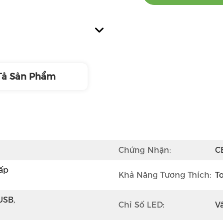
Tả Sản Phẩm
Chứng Nhận:
C
p 
Khả Năng Tương Thích:
T
SB, 
Chỉ Số LED:
V