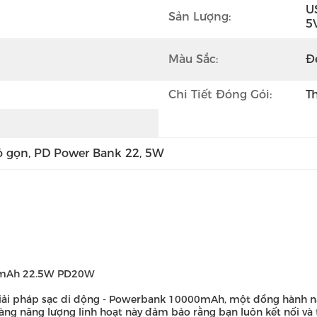
U
Sản Lượng:
5
Màu Sắc:
Đ
Chi Tiết Đóng Gói:
T
ỏ gọn
, 
PD Power Bank 22
, 
5W
00mAh 22.5W PD20W
c giải pháp sạc di động - Powerbank 10000mAh, một đồng hành n
àng năng lượng linh hoạt này đảm bảo rằng bạn luôn kết nối và