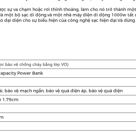
ược sự va chạm hoặc rơi thỉnh thoảng, làm cho nó trở thành mộ
à một bộ sạc di động.và một nhà máy điện di động 1000w tất 
ó đại diện cho sự biểu hiện của công nghệ sạc hiện đại.Và đừng 
ợc bảo vệ chống cháy bằng lớp VO)
apacity Power Bank
ải, bảo vệ mạch ngắn, bảo vệ quá điện áp, bảo vệ quá điện
x 1.79
cm
um