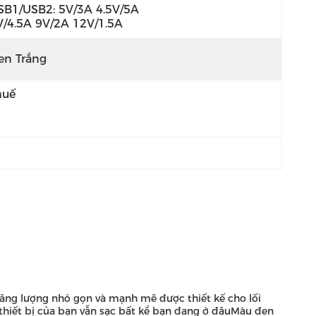
SB1/USB2: 5V/3A 4.5V/5A 
V/4.5A 9V/2A 12V/1.5A
en Trắng
huế
ăng lượng nhỏ gọn và mạnh mẽ được thiết kế cho lối
 thiết bị của bạn vẫn sạc bất kể bạn đang ở đâuMàu đen