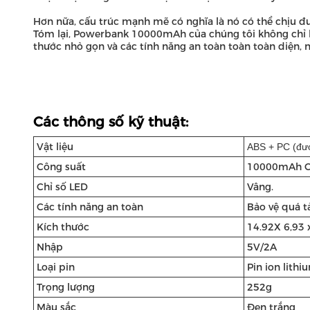
Hơn nữa, cấu trúc mạnh mẽ có nghĩa là nó có thể chịu đ
Tóm lại, Powerbank 10000mAh của chúng tôi không chỉ l
thước nhỏ gọn và các tính năng an toàn toàn toàn diện, n
Các thông số kỹ thuật:
Vật liệu
ABS + PC (đư
Công suất
10000mAh C
Chỉ số LED
Vâng.
Các tính năng an toàn
Bảo vệ quá t
Kích thước
14.92
X 6,93 
Nhập
5V/2A
Loại pin
Pin ion lithi
Trọng lượng
252g
Màu sắc
Đen trắng