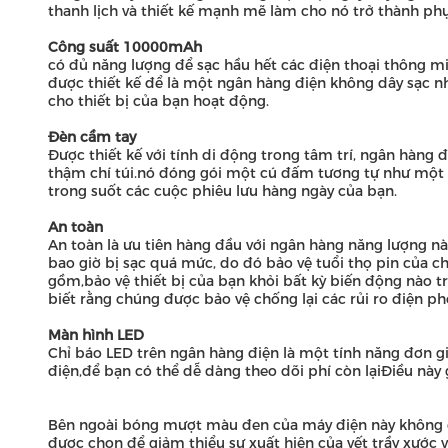
thanh lịch và thiết kế mạnh mẽ làm cho nó trở thành phụ 
Công suất 10000mAh
có đủ năng lượng để sạc hầu hết các điện thoại thông mi
được thiết kế để là một ngân hàng điện không dây sạc 
cho thiết bị của bạn hoạt động.
Đèn cầm tay
Được thiết kế với tính di động trong tâm trí, ngân hàng 
thậm chí túi.nó đóng gói một cú đấm tương tự như một 
trong suốt các cuộc phiêu lưu hàng ngày của bạn.
An toàn
An toàn là ưu tiên hàng đầu với ngân hàng năng lượng n
bao giờ bị sạc quá mức, do đó bảo vệ tuổi thọ pin của c
gồm,bảo vệ thiết bị của bạn khỏi bất kỳ biến động nào 
biết rằng chúng được bảo vệ chống lại các rủi ro điện ph
Màn hình LED
Chỉ báo LED trên ngân hàng điện là một tính năng đơn g
điện,để bạn có thể dễ dàng theo dõi phí còn lạiĐiều này 
Bên ngoài bóng mượt màu đen của máy điện này không ch
được chọn để giảm thiểu sự xuất hiện của vết trầy xước v