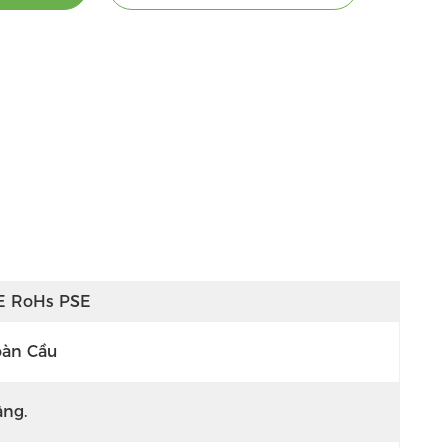
E RoHs PSE
oàn Cầu
âng.